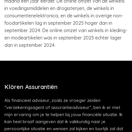
maand een jaar eerder. De online omzet van de winkels
in voedingsmiddelen en drogisterijen, de winkels in
consumentenelektronica, en de winkels in overige non-
foodartikelen lag in september 2025 hoger dan in
september 2024. De online omzet van winkels in kleding-
en modeartikelen was in september 2025 echter lager
dan in september 2024.
Klören Assurantiën
Als financieel adviseur, zoals ze vroeger zeiden
"verzekeringsagent of assurantieadviseur", ben ik er met
mijn ervaring om je te helpen bij jouw financiële situatie. Ik
kan heel braaf aangeven dat ik vakkundig naar je
persoonlijke situatie en wensen zal kijken en tuurlijk zal dat