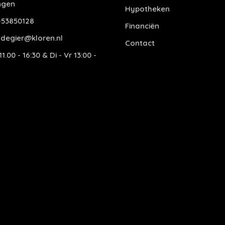
ngen
Hypotheken
53850128
Financiën
degier@kloren.nl
Contact
1.00 - 16:30 & Di - Vr 13:00 -