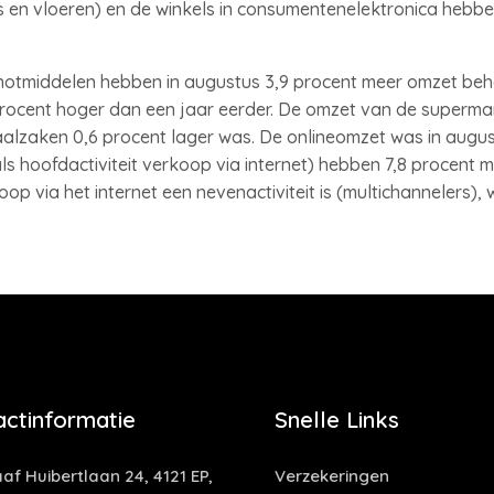
ens en vloeren) en de winkels in consumentenelektronica hebb
enotmiddelen hebben in augustus 3,9 procent meer omzet beh
ocent hoger dan een jaar eerder. De omzet van de supermar
aalzaken 0,6 procent lager was. De onlineomzet was in augus
s hoofdactiviteit verkoop via internet) hebben 7,8 procent
p via het internet een nevenactiviteit is (multichannelers), 
actinformatie
Snelle Links
af Huibertlaan 24, 4121 EP,
Verzekeringen