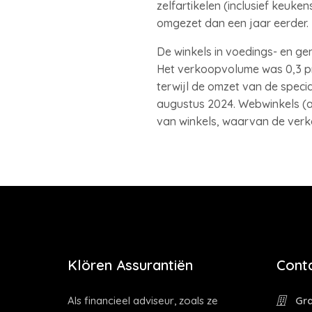
zelfartikelen (inclusief keuk
omgezet dan een jaar eerder.
De winkels in voedings- en g
Het verkoopvolume was 0,3 pr
terwijl de omzet van de speci
augustus 2024. Webwinkels (al
van winkels, waarvan de verkoo
Klören Assurantiën
Cont
Als financieel adviseur, zoals ze
Gra