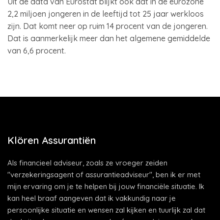
Uit de data van Eurostat blijkt ook dat in de eurozone
2,2 miljoen jongeren in de leeftijd tot 25 jaar werkloos
zijn. Dat komt neer op ruim 14 procent van de jongeren.
Dat is aanmerkelijk meer dan het algemene gemiddelde
van 6,6 procent.
Klören Assurantiën
Als financieel adviseur, zoals ze vroeger zeiden
"verzekeringsagent of assurantieadviseur", ben ik er met
mijn ervaring om je te helpen bij jouw financiële situatie. Ik
kan heel braaf aangeven dat ik vakkundig naar je
persoonlijke situatie en wensen zal kijken en tuurlijk zal dat