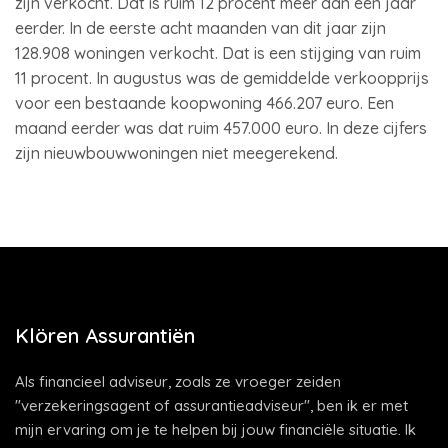
zijn verkocht. Dat is ruim 12 procent meer dan een jaar
eerder. In de eerste acht maanden van dit jaar zijn
128.908 woningen verkocht. Dat is een stijging van ruim
11 procent. In augustus was de gemiddelde verkoopprijs
voor een bestaande koopwoning 466.207 euro. Een
maand eerder was dat ruim 457.000 euro. In deze cijfers
zijn nieuwbouwwoningen niet meegerekend.
Klören Assurantiën
Als financieel adviseur, zoals ze vroeger zeiden
"verzekeringsagent of assurantieadviseur", ben ik er met
mijn ervaring om je te helpen bij jouw financiële situatie. Ik