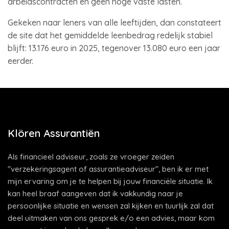
arbeidscontracten en geen hoge vaste lasten.
Gekeken naar leners van alle leeftijden, dan constateert
de site dat het gemiddelde leenbedrag redelijk stabiel
blijft: 13.176 euro in 2025, tegenover 13.080 euro een jaar
eerder.
Klören Assurantiën
Als financieel adviseur, zoals ze vroeger zeiden
"verzekeringsagent of assurantieadviseur", ben ik er met
mijn ervaring om je te helpen bij jouw financiële situatie. Ik
kan heel braaf aangeven dat ik vakkundig naar je
persoonlijke situatie en wensen zal kijken en tuurlijk zal dat
deel uitmaken van ons gesprek e/o een advies, maar kom