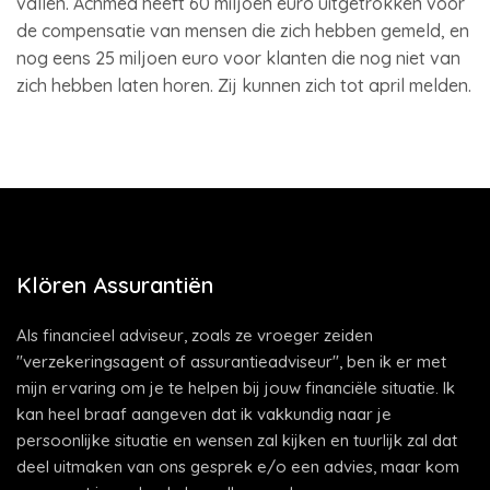
vallen. Achmea heeft 60 miljoen euro uitgetrokken voor
de compensatie van mensen die zich hebben gemeld, en
nog eens 25 miljoen euro voor klanten die nog niet van
zich hebben laten horen. Zij kunnen zich tot april melden.
Klören Assurantiën
Als financieel adviseur, zoals ze vroeger zeiden
"verzekeringsagent of assurantieadviseur", ben ik er met
mijn ervaring om je te helpen bij jouw financiële situatie. Ik
kan heel braaf aangeven dat ik vakkundig naar je
persoonlijke situatie en wensen zal kijken en tuurlijk zal dat
deel uitmaken van ons gesprek e/o een advies, maar kom