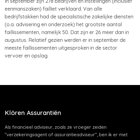
In september zijn 278 bedrijven en instellingen (inclusief
eenmanszaken) failliet verklaard. Van alle
bedrijfstakken had de specialistische zakelijke diensten
(o.a. advisering en onderzoek) het grootste aantal
faillissementen, namelijk 50. Dat zijn er 26 meer dan in
augustus. Relatief gezien werden er in september de
meeste faillissementen uitgesproken in de sector
vervoer en opslag.
Klören Assurantiën
Als financieel adviseur, zoals ze vroeger zeiden
"verzekeringsagent of assurantieadviseur", ben ik er met