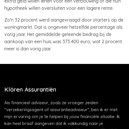
extra geld willen lenen voor een verbouwing of die hun
hypotheek willen oversluiten voor een lagere rente.
Zo'n 32 procent werd aangevraagd door starters op de
woningmarkt. Dat is ongeveer hetzelfde percentage als
vorig jaar. Het gemiddelde geleende bedrag bij de
aankoop van een huis was 373.400 euro, wat 2 procent
meer is dan vorig jaar.
Klören Assurantiën
Als financieel adviseur, zoals ze vroeger zeiden
"verzekeringsagent of assurantieadviseur", ben ik er met
mijn ervaring om je te helpen bij jouw financiële situatie. Ik
kan heel braaf aangeven dat ik vakkundig naar je