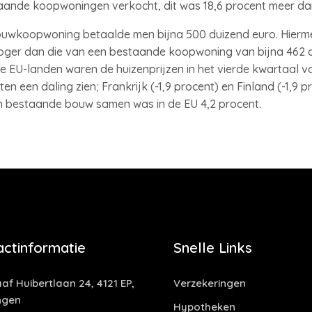
aande koopwoningen verkocht, dit was 18,6 procent meer dan
wkoopwoning betaalde men bijna 500 duizend euro. Hiermee
er dan die van een bestaande koopwoning van bijna 462 dui
lle EU-landen waren de huizenprijzen in het vierde kwartaal 
ten een daling zien; Frankrijk (-1,9 procent) en Finland (-1,9
en bestaande bouw samen was in de EU 4,2 procent.
actinformatie
Snelle Links
af Huibertlaan 24, 4121 EP,
Verzekeringen
ngen
Hypotheken