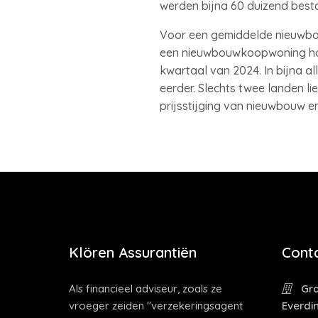
werden bijna 60 duizend best
Voor een gemiddelde nieuwbou
een nieuwbouwkoopwoning hog
kwartaal van 2024. In bijna a
eerder. Slechts twee landen lie
prijsstijging van nieuwbouw 
Klören Assurantiën
Cont
Als financieel adviseur, zoals ze
Gra
vroeger zeiden "verzekeringsagent
Everdi