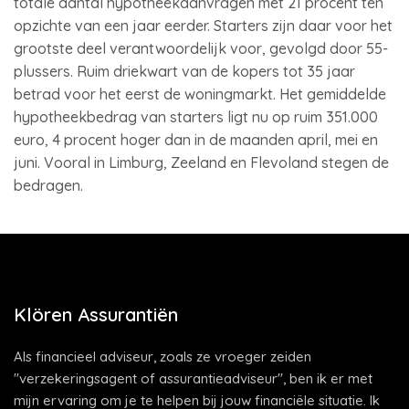
totale aantal hypotheekaanvragen met 21 procent ten
opzichte van een jaar eerder. Starters zijn daar voor het
grootste deel verantwoordelijk voor, gevolgd door 55-
plussers. Ruim driekwart van de kopers tot 35 jaar
betrad voor het eerst de woningmarkt. Het gemiddelde
hypotheekbedrag van starters ligt nu op ruim 351.000
euro, 4 procent hoger dan in de maanden april, mei en
juni. Vooral in Limburg, Zeeland en Flevoland stegen de
bedragen.
Klören Assurantiën
Als financieel adviseur, zoals ze vroeger zeiden
"verzekeringsagent of assurantieadviseur", ben ik er met
mijn ervaring om je te helpen bij jouw financiële situatie. Ik