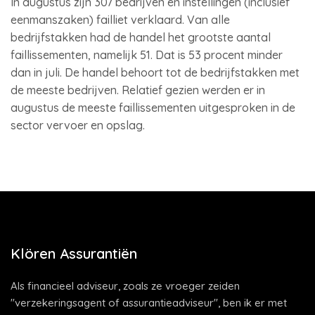
In augustus zijn 307 bedrijven en instellingen (inclusief
eenmanszaken) failliet verklaard. Van alle
bedrijfstakken had de handel het grootste aantal
faillissementen, namelijk 51. Dat is 53 procent minder
dan in juli. De handel behoort tot de bedrijfstakken met
de meeste bedrijven. Relatief gezien werden er in
augustus de meeste faillissementen uitgesproken in de
sector vervoer en opslag.
Klören Assurantiën
Als financieel adviseur, zoals ze vroeger zeiden
"verzekeringsagent of assurantieadviseur", ben ik er met