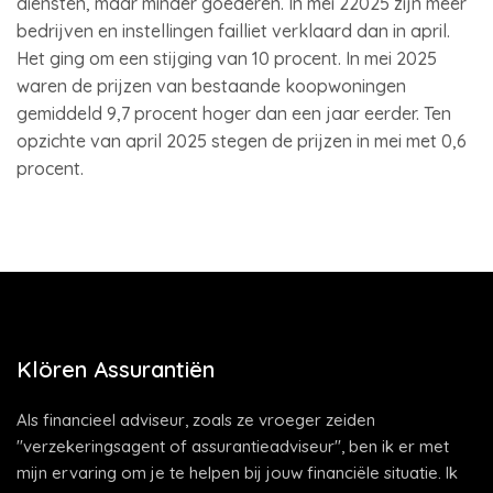
diensten, maar minder goederen. In mei 22025 zijn meer
bedrijven en instellingen failliet verklaard dan in april.
Het ging om een stijging van 10 procent. In mei 2025
waren de prijzen van bestaande koopwoningen
gemiddeld 9,7 procent hoger dan een jaar eerder. Ten
opzichte van april 2025 stegen de prijzen in mei met 0,6
procent.
Klören Assurantiën
Als financieel adviseur, zoals ze vroeger zeiden
"verzekeringsagent of assurantieadviseur", ben ik er met
mijn ervaring om je te helpen bij jouw financiële situatie. Ik