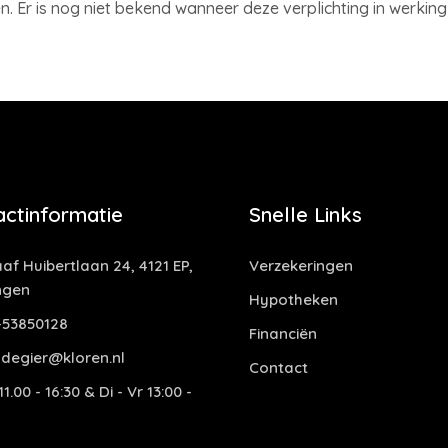
. Er is nog niet bekend wanneer deze verplichting in werking
actinformatie
Snelle Links
af Huibertlaan 24, 4121 EP,
Verzekeringen
ngen
Hypotheken
53850128
Financiën
degier@kloren.nl
Contact
1.00 - 16:30 & Di - Vr 13:00 -