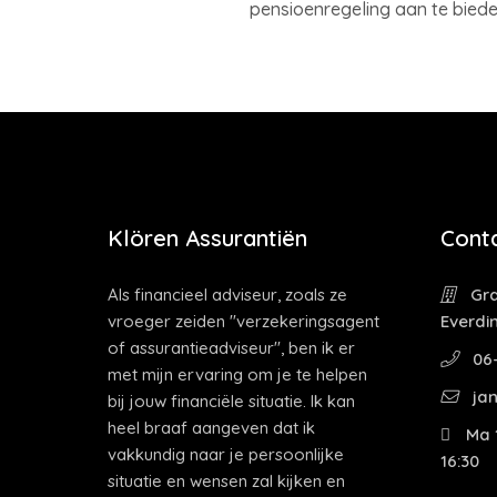
pensioenregeling aan te bieden
Klören Assurantiën
Cont
Als financieel adviseur, zoals ze
Gra
vroeger zeiden "verzekeringsagent
Everdi
of assurantieadviseur", ben ik er
06-
met mijn ervaring om je te helpen
jan
bij jouw financiële situatie. Ik kan
heel braaf aangeven dat ik
Ma 1
vakkundig naar je persoonlijke
16:30
situatie en wensen zal kijken en