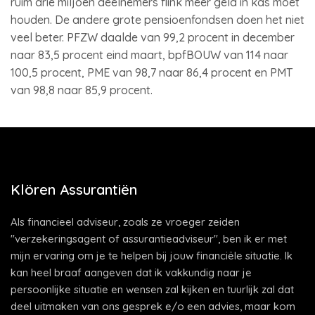
ruim drie miljoen deelnemers flink meer geld in kas moet
houden. De andere grote pensioenfondsen doen het niet
veel beter. PFZW daalde van 99,2 procent in december
naar 83,5 procent eind maart, bpfBOUW van 114 naar
100,5 procent, PME van 98,7 naar 86,4 procent en PMT
van 98,8 naar 85,9 procent.
Klören Assurantiën
Als financieel adviseur, zoals ze vroeger zeiden
"verzekeringsagent of assurantieadviseur", ben ik er met
mijn ervaring om je te helpen bij jouw financiële situatie. Ik
kan heel braaf aangeven dat ik vakkundig naar je
persoonlijke situatie en wensen zal kijken en tuurlijk zal dat
deel uitmaken van ons gesprek e/o een advies, maar kom