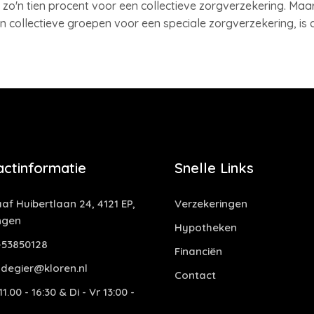
 zo'n tien procent voor een collectieve zorgverzekering. Maa
collectieve groepen voor een speciale zorgverzekering, is di
actinformatie
Snelle Links
af Huibertlaan 24, 4121 EP,
Verzekeringen
ngen
Hypotheken
53850128
Financiën
degier@kloren.nl
Contact
1.00 - 16:30 & Di - Vr 13:00 -