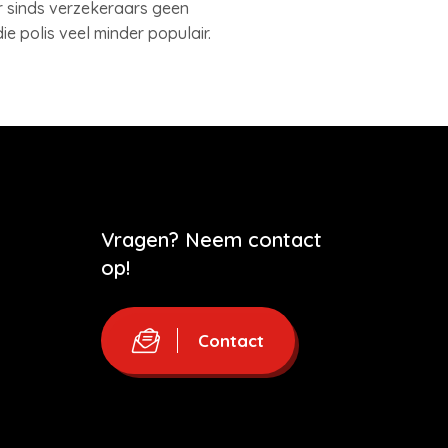
r sinds verzekeraars geen
e polis veel minder populair.
Vragen? Neem contact
op!
Contact