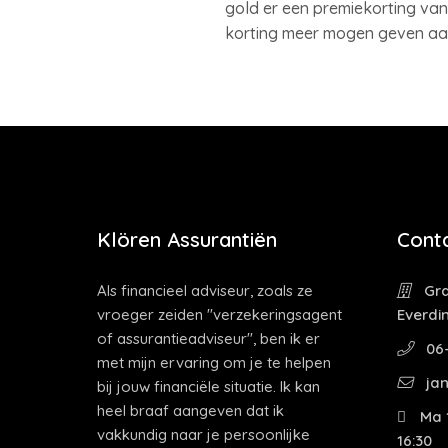
gold er een premiekorting van
korting meer mogen geven aan 
Klören Assurantiën
Cont
Als financieel adviseur, zoals ze
Gra
vroeger zeiden "verzekeringsagent
Everdi
of assurantieadviseur", ben ik er
06-
met mijn ervaring om je te helpen
jan
bij jouw financiële situatie. Ik kan
heel braaf aangeven dat ik
Ma 1
vakkundig naar je persoonlijke
16:30