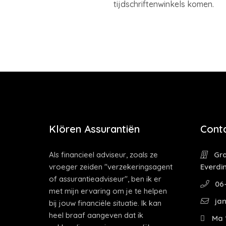
tijdschriftenwinkels komen.
Klören Assurantiën
Cont
Als financieel adviseur, zoals ze
Gra
vroeger zeiden "verzekeringsagent
Everdi
of assurantieadviseur", ben ik er
06-
met mijn ervaring om je te helpen
jan
bij jouw financiële situatie. Ik kan
heel braaf aangeven dat ik
Ma 1