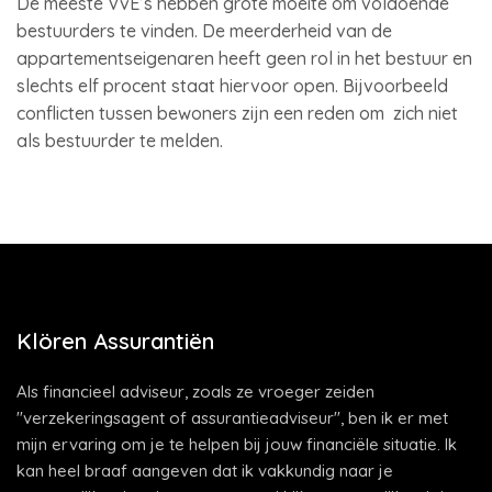
De meeste VvE’s hebben grote moeite om voldoende
bestuurders te vinden. De meerderheid van de
appartementseigenaren heeft geen rol in het bestuur en
slechts elf procent staat hiervoor open. Bijvoorbeeld
conflicten tussen bewoners zijn een reden om zich niet
als bestuurder te melden.
Klören Assurantiën
Als financieel adviseur, zoals ze vroeger zeiden
"verzekeringsagent of assurantieadviseur", ben ik er met
mijn ervaring om je te helpen bij jouw financiële situatie. Ik
kan heel braaf aangeven dat ik vakkundig naar je