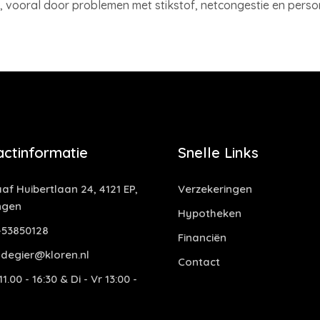
 vooral door problemen met stikstof, netcongestie en perso
actinformatie
Snelle Links
af Huibertlaan 24, 4121 EP,
Verzekeringen
ngen
Hypotheken
53850128
Financiën
degier@kloren.nl
Contact
1.00 - 16:30 & Di - Vr 13:00 -