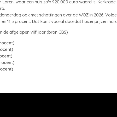
Laren, waar een huis zo'n 920.000 euro waard is. Kerkrade
uro.
nderdag ook met schattingen over de WOZ in 2026. Volgend
,5 en 11,5 procent. Dat komt vooral doordat huizenprijzen hard
de afgelopen vijf jaar (bron CBS)
rocent)
rocent)
rocent)
procent)
rocent)