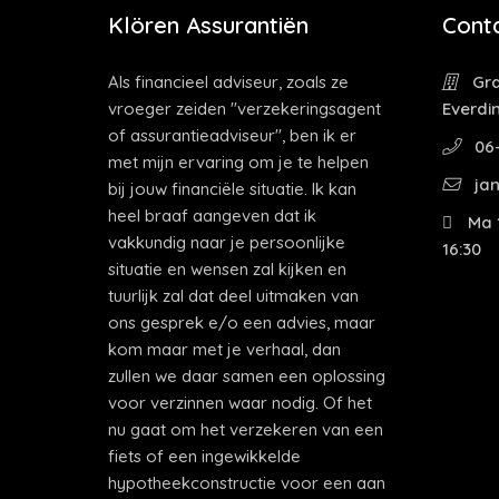
Klören Assurantiën
Cont
Als financieel adviseur, zoals ze
Gra
vroeger zeiden "verzekeringsagent
Everdi
of assurantieadviseur", ben ik er
06-
met mijn ervaring om je te helpen
jan
bij jouw financiële situatie. Ik kan
heel braaf aangeven dat ik
Ma 1
vakkundig naar je persoonlijke
16:30
situatie en wensen zal kijken en
tuurlijk zal dat deel uitmaken van
ons gesprek e/o een advies, maar
kom maar met je verhaal, dan
zullen we daar samen een oplossing
voor verzinnen waar nodig. Of het
nu gaat om het verzekeren van een
fiets of een ingewikkelde
hypotheekconstructie voor een aan