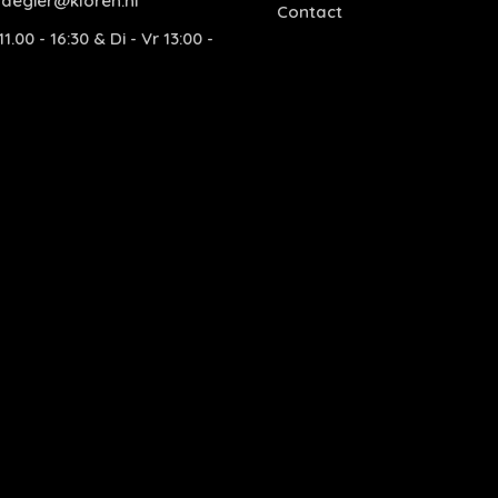
degier@kloren.nl
Contact
1.00 - 16:30 & Di - Vr 13:00 -