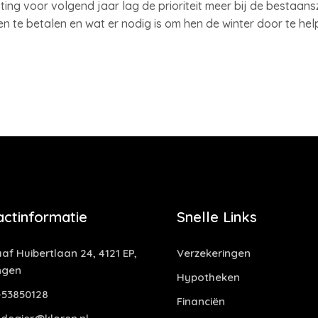
oting voor volgend jaar lag de prioriteit meer bij de bestaa
n te betalen en wat er nodig is om hen de winter door te he
actinformatie
Snelle Links
af Huibertlaan 24, 4121 EP,
Verzekeringen
ngen
Hypotheken
53850128
Financiën