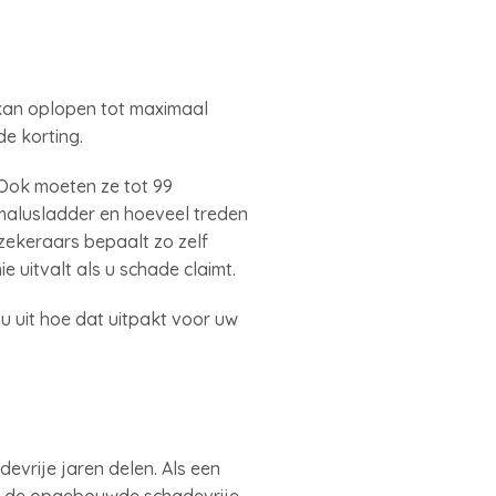
e kan oplopen tot maximaal
de korting.
 Ook moeten ze tot 99
/malusladder en hoeveel treden
rzekeraars bepaalt zo zelf
e uitvalt als u schade claimt.
 uit hoe dat uitpakt voor uw
evrije jaren delen. Als een