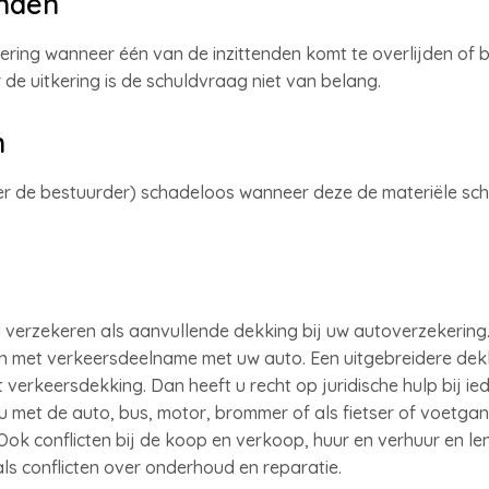
enden
ring wanneer één van de inzittenden komt te overlijden of bl
de uitkering is de schuldvraag niet van belang.
n
der de bestuurder) schadeloos wanneer deze de materiële sc
verzekeren als aanvullende dekking bij uw autoverzekering. U
n met verkeersdeelname met uw auto. Een uitgebreidere dekk
verkeersdekking. Dan heeft u recht op juridische hulp bij ied
 met de auto, bus, motor, brommer of als fietser of voetga
Ook conflicten bij de koop en verkoop, huur en verhuur en le
als conflicten over onderhoud en reparatie.