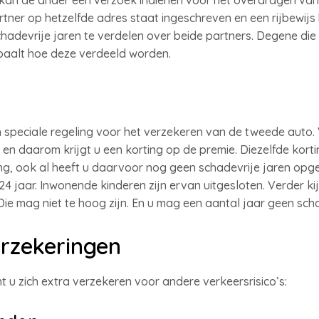
, kan de ander een verzoek indienen voor het overdragen v
partner op hetzelfde adres staat ingeschreven en een rijbewijs
hadevrije jaren te verdelen over beide partners. Degene die 
paalt hoe deze verdeeld worden.
speciale regeling voor het verzekeren van de tweede auto. 
n daarom krijgt u een korting op de premie. Diezelfde korti
g, ook al heeft u daarvoor nog geen schadevrije jaren opge
4 jaar. Inwonende kinderen zijn ervan uitgesloten. Verder ki
ie mag niet te hoog zijn. En u mag een aantal jaar geen sc
rzekeringen
 u zich extra verzekeren voor andere verkeersrisico’s: