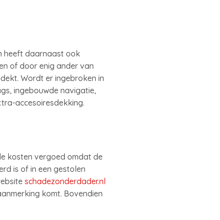
en heeft daarnaast ook
en of door enig ander van
dekt. Wordt er ingebroken in
ags, ingebouwde navigatie,
xtra-accesoiresdekking.
 de kosten vergoed omdat de
rd is of in een gestolen
website
schadezonderdader.nl
 aanmerking komt. Bovendien