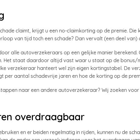
g
schade claimt, krijgt u een no-claimkorting op de premie. Di
erloop van tijd toch een schade? Dan vervalt (een deel van) 
door alle autoverzekeraars op een gelijke manier berekend.
len. Het staat daardoor altijd vast waar u staat op de bonus
lke verzekeraar hanteert wel zijn eigen kortingstabel. De ve
gt per aantal schadevrije jaren en hoe de korting op de premi
stappen naar een andere autoverzekeraar? Wij zoeken voor u
ren overdraagbaar
ruiken en er beiden regelmatig in rijden, kunnen nu de schad