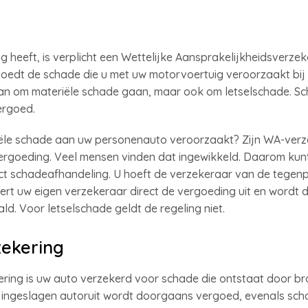
g heeft, is verplicht een Wettelijke Aansprakelijkheidsverze
rgoedt de schade die u met uw motorvoertuig veroorzaakt bi
dan om materiële schade gaan, maar ook om letselschade. S
ergoed.
iële schade aan uw personenauto veroorzaakt? Zijn WA-ver
rgoeding. Veel mensen vinden dat ingewikkeld. Daarom kun
ct schadeafhandeling. U hoeft de verzekeraar van de tegenpa
ert uw eigen verzekeraar direct de vergoeding uit en wordt
d. Voor letselschade geldt de regeling niet.
zekering
ing is uw auto verzekerd voor schade die ontstaat door bra
 ingeslagen autoruit wordt doorgaans vergoed, evenals sch